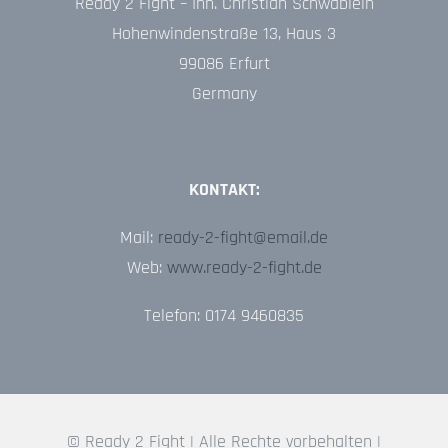
Ready 2 Fight – Inh. Christian Schwäblein
Hohenwindenstraße 13, Haus 3
99086 Erfurt
Germany
KONTAKT:
Mail:
ready-2-fight@email.de
Web:
www.ready-2-fight.de
Telefon: 0174 9460835
© Ready 2 Fight | Alle Rechte vorbehalten |